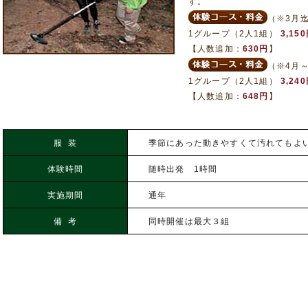
す。
（※3月
1グループ（2人1組）
3,15
【人数追加：
630円
】
（※4月
1グループ（2人1組）
3,24
【人数追加：
648円
】
服 装
季節にあった動きやすくて汚れてもよ
体験時間
随時出発 1時間
実施期間
通年
備 考
同時開催は最大３組