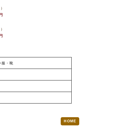
迄）
0円
～）
0円
い服・靴
HOME