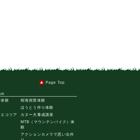
Page Top
am
ー体験
樹海洞窟体験
ほうとう作り体験
・エコツア
カヌー犬養成講座
MTB（マウンテンバイク）体
験
ー
アクションカメラで思い出作
り