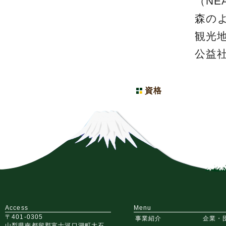
（NE
森の
観光
公益
資格
Access
Menu
〒401-0305
事業紹介
企業・
山梨県南都留郡富士河口湖町大石