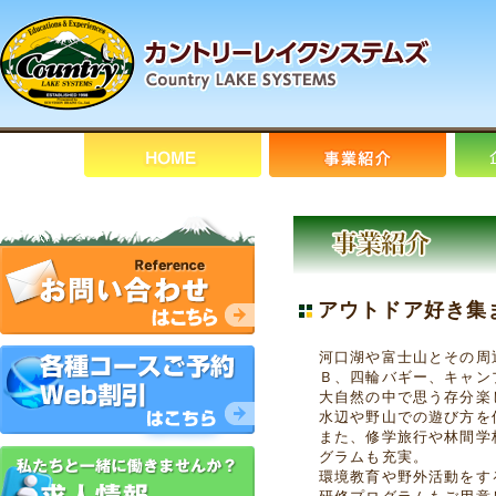
アウトドア好き集
河口湖や富士山とその周
Ｂ、四輪バギー、キャン
大自然の中で思う存分楽
水辺や野山での遊び方を
また、修学旅行や林間学
グラムも充実。
環境教育や野外活動をす