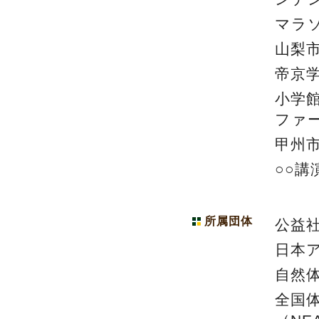
マラ
山梨
帝京
小学
ファ
甲州
○○講
所属団体
公益
日本
自然
全国