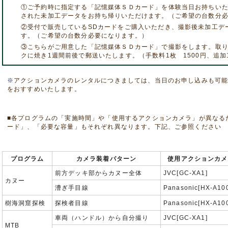
①ご予約時に指定する「記憶媒体ＳＤカード」を体験当日お持ちい
された未加工データをお持ち帰りいただけます。（ご希望の台数分
②受付で販売しているSDカードをご購入いただき、撮影後未加工デ
す。（ご希望の台数分必要になります。）
③こちらがご用意した「記憶媒体ＳＤカード」で撮影をします。取り
クに焼き1週間前後で郵送いたします。（手数料1枚 1500円、追加
※
アクションカメラのレンタルにつきましては、当日のお申し込みも可
をおすすめいたします。
■各プログラムの「実施時間」や「使用するアクションカメラ」が異なる
ード」、「必要な容量」もそれぞれ異なります。下記、ご参照ください
プログラム
カメラ装着パターン
使用アクションカメ
前方デッキ部からカヌー全体
JVC[GC-XA1]
カヌー
漕ぎ手目線
Panasonic[HX-A10
樹海洞窟探検
探検者目線
Panasonic[HX-A10
車両（ハンドル）から自分撮り
JVC[GC-XA1]
MTB