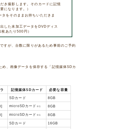
ただき撮影します。そのカードに記憶
必要になります。）
ータをそのままお持ちいただきま
出した未加工データをDVDディス
1枚あたり500円）
能ですが、台数に限りがあるため事前のご予約
ため、画像データを保存する「記憶媒体SDカ
ラ
記憶媒体SDカード
必要な容量
SDカード
8GB
microSDカード
0]
8GB
※1
microSDカード
0]
8GB
※1
SDカード
16GB