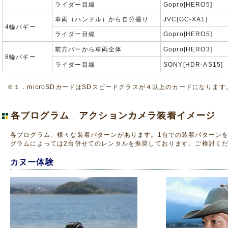
ライダー目線
Gopro[HERO5]
車両（ハンドル）から自分撮り
JVC[GC-XA1]
4輪バギー
ライダー目線
Gopro[HERO5]
前方バーから車両全体
Gopro[HERO3]
8輪バギー
ライダー目線
SONY[HDR-AS15]
※１．microSDカードはSDスピードクラスが４以上のカードになります
各プログラム アクションカメラ装着イメージ
各プログラム、様々な装着パターンがあります。1台での装着パターン
グラムによっては2台併せてのレンタルを推奨しております。ご検討く
カヌー体験