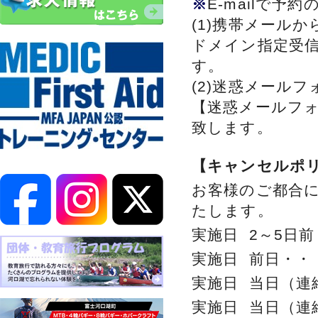
※
E-mailで予
(1)携帯メール
ドメイン指定受信
す。
(2)迷惑メール
【迷惑メールフ
致します。
【キャンセルポ
お客様のご都合
たします。
実施日 2～5日
実施日 前日・・
実施日 当日（連
実施日 当日（連