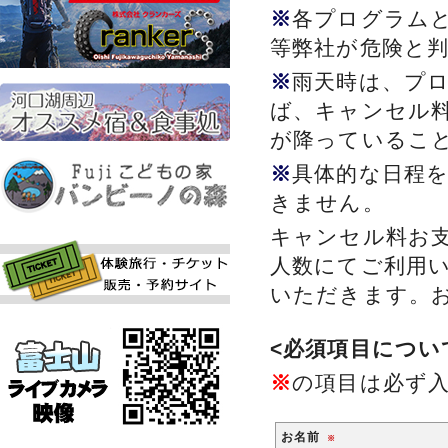
※
各プログラム
等弊社が危険と
※
雨天時は、プ
ば、キャンセル
が降っているこ
※
具体的な日程
きません。
キャンセル料お
人数にてご利用
いただきます。
<必須項目につい
※
の項目は必ず
お名前
※